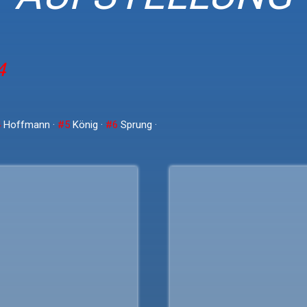
4
4
Hoffmann ·
#5
König ·
#6
Sprung ·