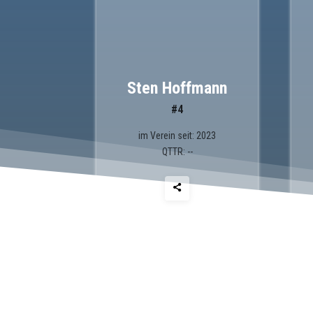
Sten Hoffmann
#4
im Verein seit: 2023
QTTR: --