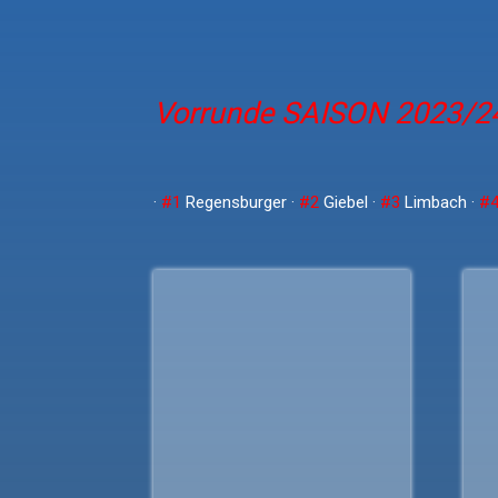
Vorrunde SAISON 2023/2
·
#1
Regensburger ·
#2
Giebel ·
#3
Limbach ·
#