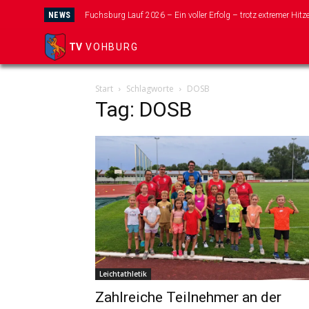
NEWS
Fuchsburg Lauf 2026 – Ein voller Erfolg – trotz extremer Hitze
TV
VOHBURG
Start
Schlagworte
DOSB
Tag: DOSB
Leichtathletik
Zahlreiche Teilnehmer an der