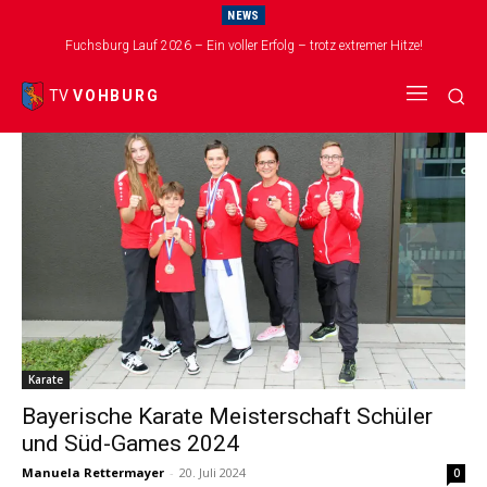
NEWS
Start
Schlagworte
Karateka
Fuchsburg Lauf 2026 – Ein voller Erfolg – trotz extremer Hitze!
Tag: Karateka
TV
VOHBURG
Karate
Bayerische Karate Meisterschaft Schüler
und Süd-Games 2024
Manuela Rettermayer
-
20. Juli 2024
0