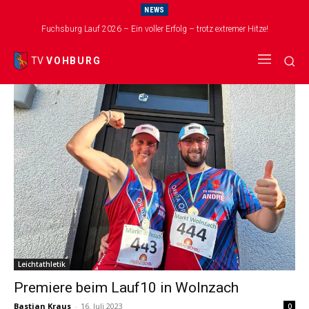
NEWS
Start
Schlagworte
Wolnzach
Fuchsburg Lauf 2026 – Ein voller Erfolg – trotz extremer Hitze!
Tag: Wolnzach
TV
VOHBURG
Leichtathletik
Premiere beim Lauf10 in Wolnzach
Bastian Kraus
-
16. Juli 2023
0