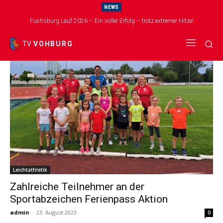
NEWS
Start
Schlagworte
Deutsches Sportabzeichen
Fuchsburg Lauf 2026 – Ein voller Erfolg – trotz extremer Hitze!
Tag: Deutsches Sportabzeichen
TV
VOHBURG
Leichtathletik
Zahlreiche Teilnehmer an der
Sportabzeichen Ferienpass Aktion
admin
-
23. August 2023
0