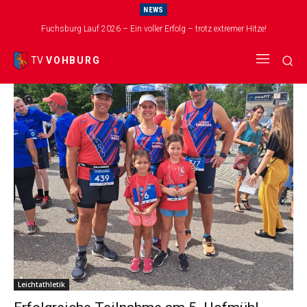
NEWS
Start
Schlagworte
Hofmühl-Volksfest
Fuchsburg Lauf 2026 – Ein voller Erfolg – trotz extremer Hitze!
Tag: Hofmühl-Volksfest
TV
VOHBURG
Leichtathletik