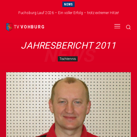
NEWS
Fuchsburg Lauf 2026 – Ein voller Erfolg – trotz extremer Hitze!
TV
VOHBURG
JAHRESBERICHT 2011
NEWS
Tischtennis