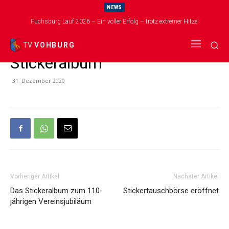
NEWS
Start
Verein
Fuchsburg Lauf 2026 – Ein voller Erfolg – trotz extremer Hitze!
Verein
Verkaufsstellen –
TV
VOHBURG
Stickeralbum
31. Dezember 2020
Vorheriger Artikel
Nächster Artikel
Das Stickeralbum zum 110-
Stickertauschbörse eröffnet
jährigen Vereinsjubiläum