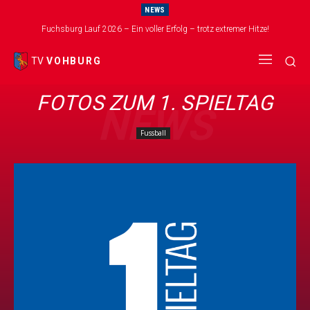
NEWS
Fuchsburg Lauf 2026 – Ein voller Erfolg – trotz extremer Hitze!
TV
VOHBURG
FOTOS ZUM 1. SPIELTAG
NEWS
Fussball