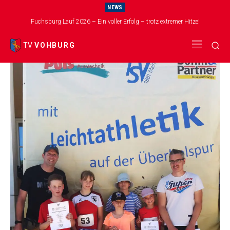
NEWS
Start
Schlagworte
Mainburg
Fuchsburg Lauf 2026 – Ein voller Erfolg – trotz extremer Hitze!
Tag: Mainburg
TV
VOHBURG