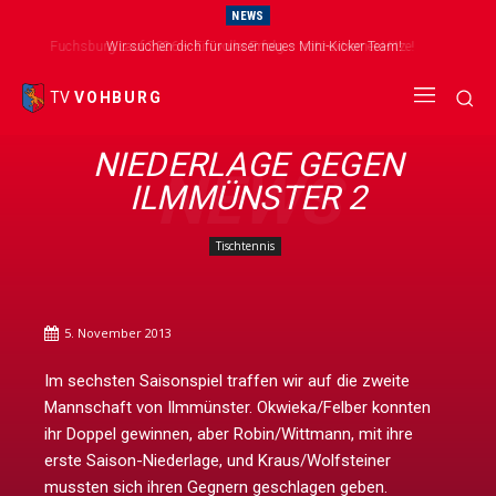
NEWS
Fuchsburg Lauf 2026 – Ein voller Erfolg – trotz extremer Hitze!
Wir suchen dich für unser neues Mini-Kicker Team!
TV
VOHBURG
NIEDERLAGE GEGEN
NEWS
ILMMÜNSTER 2
Tischtennis
5. November 2013
Im sechsten Saisonspiel traffen wir auf die zweite
Mannschaft von Ilmmünster. Okwieka/Felber konnten
ihr Doppel gewinnen, aber Robin/Wittmann, mit ihre
erste Saison-Niederlage, und Kraus/Wolfsteiner
mussten sich ihren Gegnern geschlagen geben.