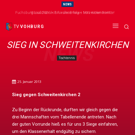
NEWS
Fuchsburg Lauf 2026 – Ein voller Erfolg – trotz extremer Hitze!
Wir suchen dich für unser neues Mini-Kicker Team!
TV
VOHBURG
SIEG IN SCHWEITENKIRCHEN
NEWS
Tischtennis
25. Januar 2013
Sieg gegen Schweitenkirchen 2
Zu Beginn der Rückrunde, durften wir gleich gegen die
drei Mannschaften vom Tabellenende antreten. Nach
der guten Vorrunde hieß es für uns 3 Siege einfahren,
um den Klassenerhalt endgültig zu sichern.