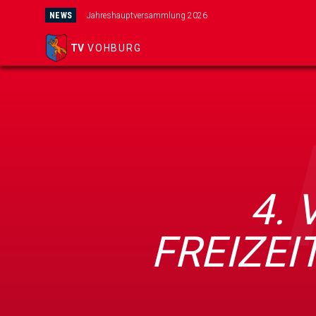
NEWS
Jahreshauptversammlung 2026
TV
VOHBURG
4.
FREIZEI