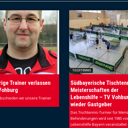
TISCHTENNIS
ige Trainer verlassen
Südbayerische Tischten
Vohburg
Meisterschaften der
Lebenshilfe – TV Vohbu
abschieden wir unsere Trainer
wieder Gastgeber
Das Tischtennis-Turnier für Men
Behinderungen wird seit 1985 vo
Lebenshilfe Bayern veranstaltet 