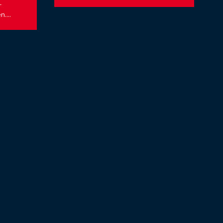
-
....