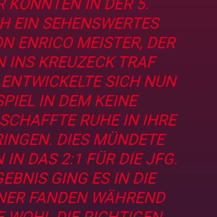
 KONNTEN IN DER 5.
H EIN SEHENSWERTES
 ENRICO MEISTER, DER A
INS KREUZECK TRAF A
ENTWICKELTE SICH NUN E
IEL IN DEM KEINE M
HAFFTE RUHE IN IHRE A
NGEN. DIES MÜNDETE N
 DAS 2:1 FÜR DIE JFG. M
BNIS GING ES IN DIE P
NER FANDEN WÄHREND D
WOHL DIE RICHTIGEN W