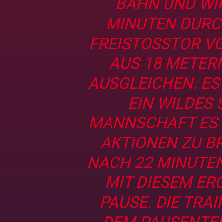
BAHN UND WIR
MINUTEN DURC
FREISTOSSTOR VON
US 18 METERN 
USGLEICHEN. ES 
IN WILDES SP
ANNSCHAFT ES SC
KTIONEN ZU BRI
ACH 22 MINUTEN IN
IT DIESEM ERGE
AUSE. DIE TRAI
EM PAUSENTEE 