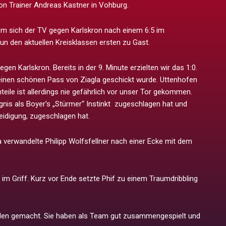
on Trainer Andreas Kastner in Vohburg.
dem sich der TV gegen Karlskron nach einem 6:5 im
nun den aktuellen Kreisklassen ersten zu Gast.
gen Karlskron. Bereits in der 9. Minute erzielten wir das 1:0.
einen schönen Pass von Ziagla geschickt wurde. Uttenhofen
eile ist allerdings nie gefährlich vor unser Tor gekommen.
is als Boyer’s „Stürmer“ Instinkt zugeschlagen hat und
eidigung, zugeschlagen hat.
erwandelte Philipp Wolfsfellner nach einer Ecke mit dem
 im Griff. Kurz vor Ende setzte Phif zu einem Traumdribbling
pielen gemacht. Sie haben als Team gut zusammengespielt und