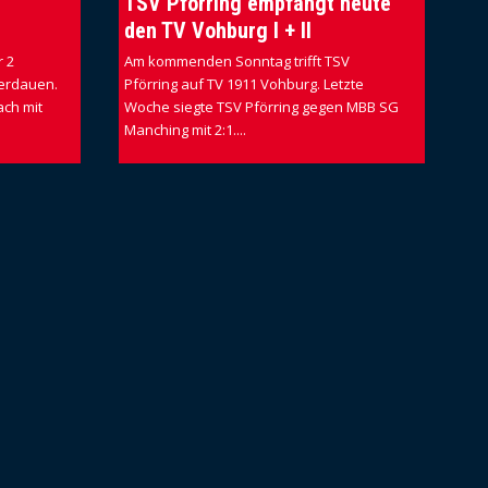
TSV Pförring empfängt heute
den TV Vohburg I + II
 2
Am kommenden Sonntag trifft TSV
erdauen.
Pförring auf TV 1911 Vohburg. Letzte
ach mit
Woche siegte TSV Pförring gegen MBB SG
Manching mit 2:1....