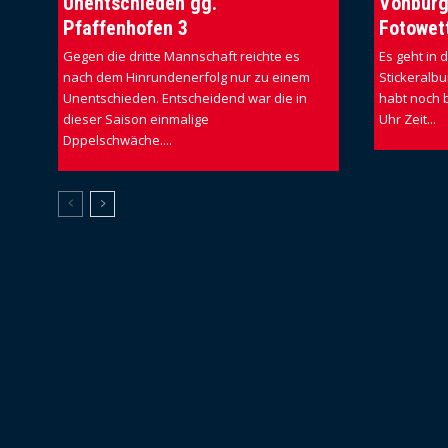
Unentschieden gg.
Vohburg
Pfaffenhofen 3
Fotowet
Gegen die dritte Mannschaft reichte es
Es geht in
nach dem Hinrundenerfolg nur zu einem
Stickeralbu
Unentschieden. Entscheidend war die in
habt noch b
dieser Saison einmalige
Uhr Zeit...
Dppelschwäche....