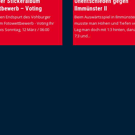
er Stickeralbum
Unentschieden gegen
tbewerb – Voting
Ilmmünster II
 den Endspurt des Vohburger
Beim Auswärtsspiel in Ilmmünster
m Fotowettbewerb - Voting Ihr
musste man Höhen und Tiefen v
is Sonntag, 12 März / 06:00
Lag man doch mit 1:3 hinten, dan
7:3 und...