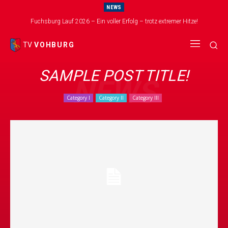
NEWS
Fuchsburg Lauf 2026 – Ein voller Erfolg – trotz extremer Hitze!
TV
VOHBURG
SAMPLE POST TITLE!
NEWS
Category I
Category II
Category III