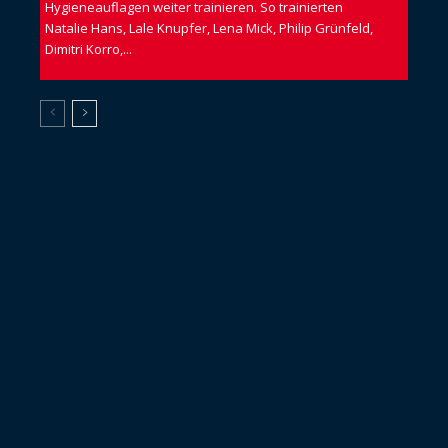
Hygieneauflagen weiter trainieren. So trainierten
Natalie Hans, Lale Knupfer, Lena Mick, Philip Grünfeld,
Dimitri Korro,...