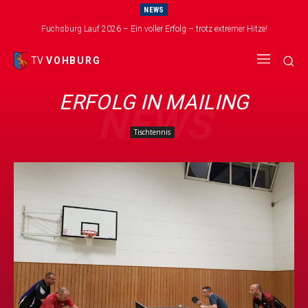
NEWS
Fuchsburg Lauf 2026 – Ein voller Erfolg – trotz extremer Hitze!
TV
VOHBURG
ERFOLG IN MAILING
NEWS
Tischtennis