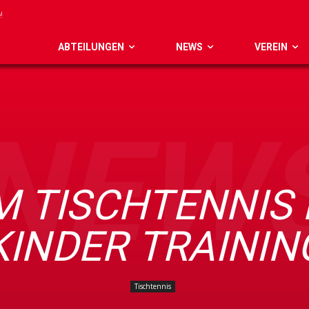
ABTEILUNGEN
NEWS
VEREIN
NEW
M TISCHTENNIS 
KINDER TRAININ
Tischtennis