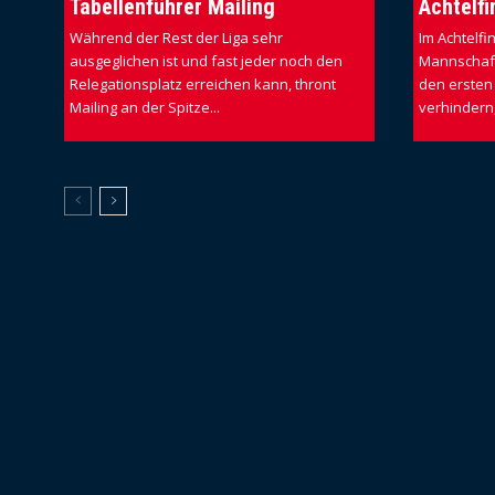
Tabellenführer Mailing
Achtelfi
Während der Rest der Liga sehr
Im Achtelfin
ausgeglichen ist und fast jeder noch den
Mannschaft
Relegationsplatz erreichen kann, thront
den ersten 
Mailing an der Spitze...
verhindern,