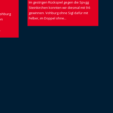
Im gestrigen Rückspiel gegen die Spvgg
Steinkirchen konnten wir diesmal mit 9:6
gewinnen. Vohburg ohne Sigl dafür mit
 Vohburg
Felber, im Doppel ohne...
en
.