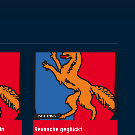
TISCHTENNIS
in
Revanche geglückt