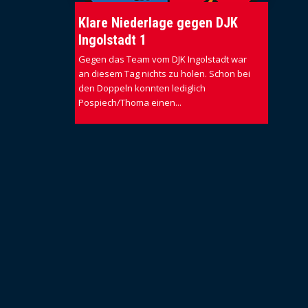
Klare Niederlage gegen DJK
Ingolstadt 1
Gegen das Team vom DJK Ingolstadt war
an diesem Tag nichts zu holen. Schon bei
den Doppeln konnten lediglich
Pospiech/Thoma einen...