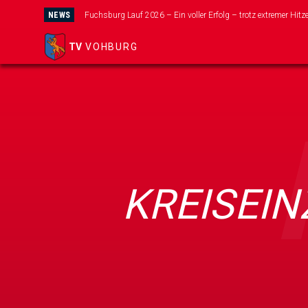
NEWS
Wir suchen dich für unser neues Mini-Kicker Team!
TV
VOHBURG
KREISEI