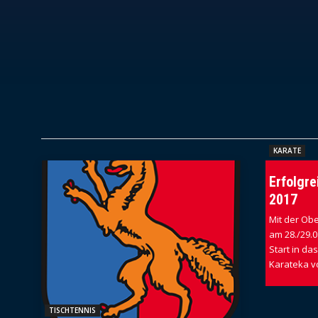
KARATE
Erfolgre
2017
Mit der Ob
am 28./29.
Start in da
Karateka v
TISCHTENNIS