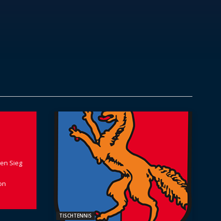
en Sieg
on
TISCHTENNIS