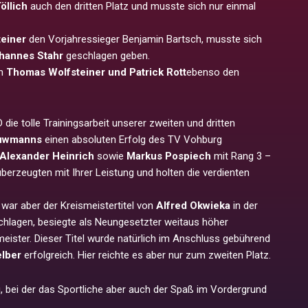
öllich
auch den dritten Platz und musste sich nur einmal
einer
den Vorjahressieger Benjamin Bartsch, musste sich
hannes Stahr
geschlagen geben.
en
Thomas Wolfsteiner und Patrick Rott
ebenso den
 die tolle Trainingsarbeit unserer zweiten und dritten
ouwmanns
einen absoluten Erfolg des TV Vohburg
Alexander Heinrich
sowie
Markus Pospiech
mit Rang 3 –
 überzeugten mit Ihrer Leistung und holten die verdienten
war aber der Kreismeistertitel von
Alfred Okwieka
in der
schlagen, besiegte als Neungesetzter weitaus höher
eister. Dieser Titel wurde natürlich im Anschluss gebührend
elber
erfolgreich. Hier reichte es aber nur zum zweiten Platz.
, bei der das Sportliche aber auch der Spaß im Vordergrund