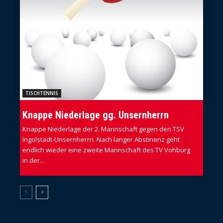
TISCHTENNIS
Knappe Niederlage gg. Unsernherrn
Knappe Niederlage der 2. Mannschaft gegen den TSV
Ingolstadt-Unsernherrn. Nach langer Abstinenz geht
endlich wieder eine zweite Mannschaft des TV Vohburg
in der...