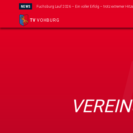
NEWS
Wir suchen dich für unser neues Mini-Kicker Team!
TV
VOHBURG
VEREIN