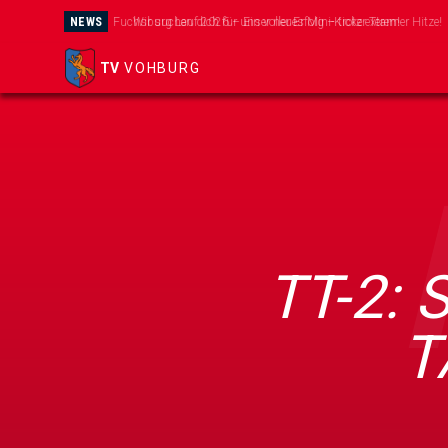
NEWS
Wir suchen dich für unser neues Mini-Kicker Team!
TV
VOHBURG
TT-2:
T