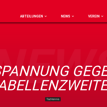
ABTEILUNGEN
NEWS
VEREIN
NEW
 SPANNUNG GEG
ABELLENZWEIT
Tischtennis