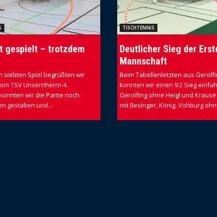
S
TISCHTENNIS
t gespielt – trotzdem
Deutlicher Sieg der Erst
Mannschaft
 siebten Spiel begrüßten wir
Beim Tabellenletzten aus Gerolfi
vom TSV Unsernherrn 4.
konnten wir einen 9:2 Sieg einfa
konnten wir die Partie noch
Gerolfing ohne Heigl und Krause
n gestalten und...
mit Besinger, König. Vohburg ohne 