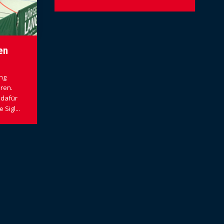
en
ng
hren.
 dafür
Sigl...