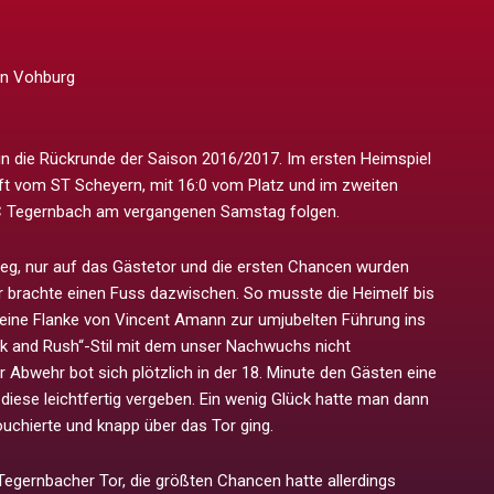
in Vohburg
t in die Rückrunde der Saison 2016/2017. Im ersten Heimspiel
t vom ST Scheyern, mit 16:0 vom Platz und im zweiten
FC Tegernbach am vergangenen Samstag folgen.
weg, nur auf das Gästetor und die ersten Chancen wurden
er brachte einen Fuss dazwischen. So musste die Heimelf bis
 eine Flanke von Vincent Amann zur umjubelten Führung ins
ick and Rush“-Stil mit dem unser Nachwuchs nicht
r Abwehr bot sich plötzlich in der 18. Minute den Gästen eine
iese leichtfertig vergeben. Ein wenig Glück hatte man dann
ouchierte und knapp über das Tor ging.
g Tegernbacher Tor, die größten Chancen hatte allerdings