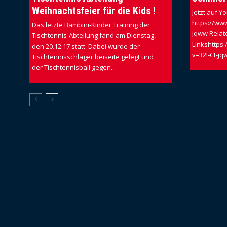
Weihnachtsfeier für die Kids !
Jetzt auf 
https://ww
Das letzte Bambini-Kinder Training der
jqww Relat
Tischtennis-Abteilung fand am Dienstag,
Linkshttps
den 20.12.17 statt. Dabei wurde der
v=32I-Ct-j
Tischtennisschläger beiseite gelegt und
der Tischtennisball gegen...