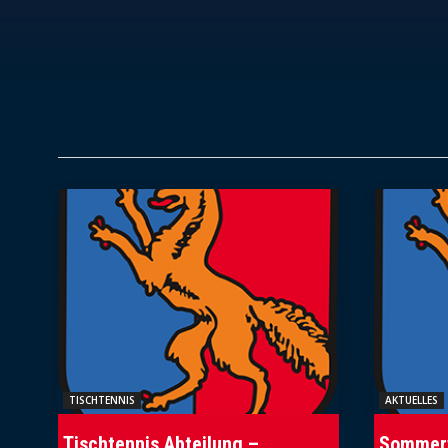
TISCHTENNIS
AKTUELLES
Tischtennis Abteilung –
Sommerf