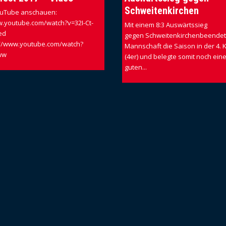
Schweitenkirchen
YouTube anschauen:
w.youtube.com/watch?v=32I-Ct-
Mit einem 8:3 Auswärtssieg
ed
gegen Schweitenkirchenbeendete
://www.youtube.com/watch?
Mannschaft die Saison in der 4. K
qww
(4er) und belegte somit noch ein
guten...