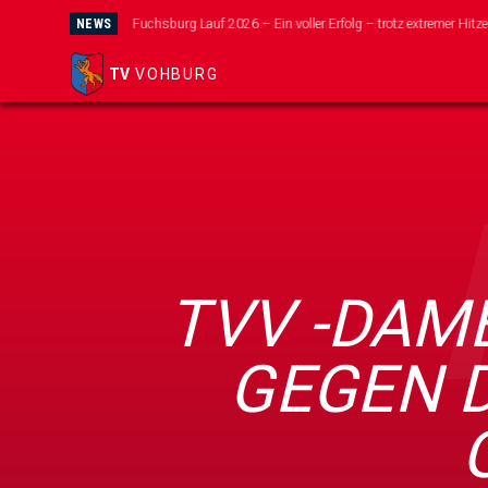
NEWS
Wir suchen dich für unser neues Mini-Kicker Team!
TV
VOHBURG
TVV -DAM
GEGEN 